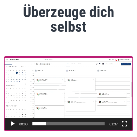
Überzeuge dich
selbst
Video-
Player
00:00
01:37