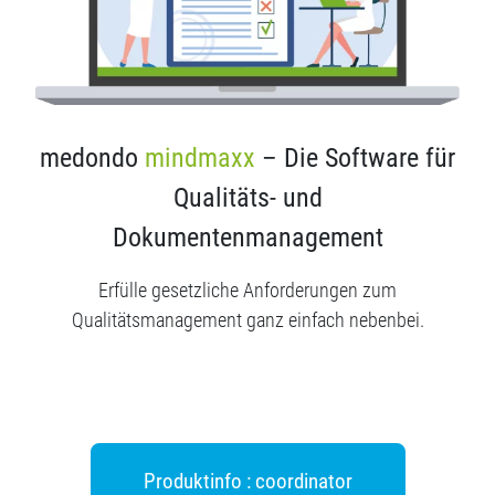
medondo
medondo
mindmaxx
coordinator
– Die Software für
– Die intuitive
Lösung für smartes Praxismanagement
Qualitäts- und
Dokumentenmanagement
Automatisiere deinen Praxisalltag – entlaste dein
Praxispersonal und begeistere deine Patient:innen.
Erfülle gesetzliche Anforderungen zum
Qualitätsmanagement ganz einfach nebenbei.
Produktinfo : coordinator